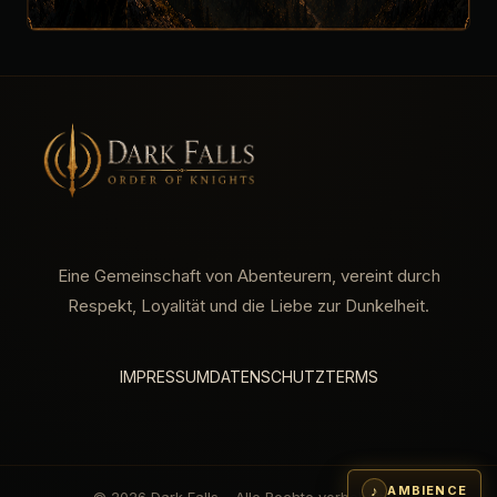
WERDE TEIL DER
GILDE
Egal ob Abenteurer, Handwerker oder
Geschichtenerzähler – bei uns findest du
Eine Gemeinschaft von Abenteurern, vereint durch
Gemeinschaft, Unterstützung und echte
Respekt, Loyalität und die Liebe zur Dunkelheit.
Freundschaften.
IMPRESSUM
DATENSCHUTZ
TERMS
JETZT REGISTRIEREN →
♪
AMBIENCE
© 2026 Dark Falls – Alle Rechte vorbehalten.